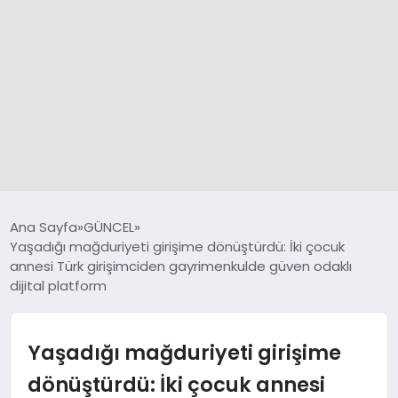
GÜNCEL
Ana Sayfa
GÜNCEL
Yaşadığı mağduriyeti girişime dönüştürdü: İki çocuk
annesi Türk girişimciden gayrimenkulde güven odaklı
SPOR
dijital platform
DÜNYA
Yaşadığı mağduriyeti girişime
SİYASET
dönüştürdü: İki çocuk annesi