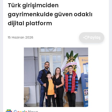
Türk girişimciden
EKONOMİ
gayrimenkulde güven odaklı
dijital platform
MAGAZİN
Paylaş
15 Haziran 2026
TEKNOLOJİ
SAĞLIK
EĞİTİM