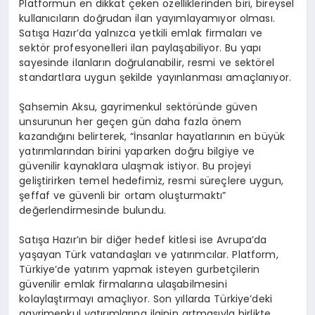
Platformun en dikkat çeken özelliklerinden biri, bireysel
kullanıcıların doğrudan ilan yayımlayamıyor olması.
Satışa Hazır’da yalnızca yetkili emlak firmaları ve
sektör profesyonelleri ilan paylaşabiliyor. Bu yapı
sayesinde ilanların doğrulanabilir, resmi ve sektörel
standartlara uygun şekilde yayınlanması amaçlanıyor.
Şahsemin Aksu, gayrimenkul sektöründe güven
unsurunun her geçen gün daha fazla önem
kazandığını belirterek, “İnsanlar hayatlarının en büyük
yatırımlarından birini yaparken doğru bilgiye ve
güvenilir kaynaklara ulaşmak istiyor. Bu projeyi
geliştirirken temel hedefimiz, resmi süreçlere uygun,
şeffaf ve güvenli bir ortam oluşturmaktı”
değerlendirmesinde bulundu.
Satışa Hazır’ın bir diğer hedef kitlesi ise Avrupa’da
yaşayan Türk vatandaşları ve yatırımcılar. Platform,
Türkiye’de yatırım yapmak isteyen gurbetçilerin
güvenilir emlak firmalarına ulaşabilmesini
kolaylaştırmayı amaçlıyor. Son yıllarda Türkiye’deki
gayrimenkul yatırımlarına ilginin artmasıyla birlikte,