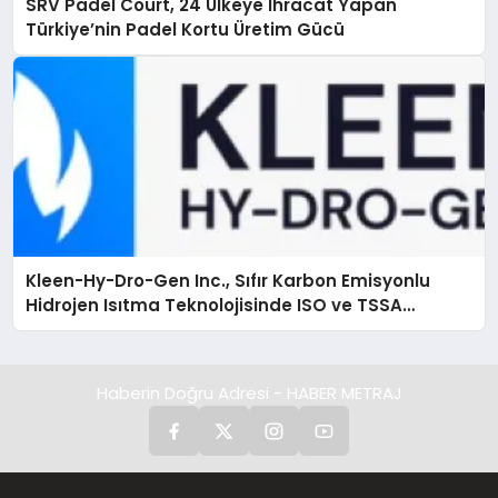
SRV Padel Court, 24 Ülkeye İhracat Yapan
Türkiye’nin Padel Kortu Üretim Gücü
Kleen-Hy-Dro-Gen Inc., Sıfır Karbon Emisyonlu
Hidrojen Isıtma Teknolojisinde ISO ve TSSA
Düzenleyici Onaylarını Aldı
Haberin Doğru Adresi - HABER METRAJ