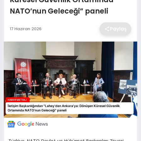
NATO’nun Geleceği” paneli
EKONOMİ
Paylaş
17 Haziran 2026
MAGAZİN
TEKNOLOJİ
SAĞLIK
EĞİTİM
Türkiye, NATO Devlet ve Hükümet Başkanları Zirvesi