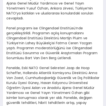
Ajansı Genel Müdür Yardımcısı ve Genel Yayın
Yönetmeni Yusuf Özhan, Ankara zirvesi, Türkiye’nin
NATO’ya katkıları ve uluslararası konulardaki soruları
cevapladı.
Panel programı ise Clingendael Enstitüsü’nde
gerçekleştirildi. Programın açılış konuşmalarını
Clingendael Enstitüsü Direktörü Martijn Pluim ve
Türkiye’nin Lahey Büyükelçisi Fatma Ceren Yazgan
yaptı. Programın moderatörlüğünü ise Clingendael
Enstitüsü Savunma ve Güvenlik Araştırmaları Program
Sorumlusu Bart Van Den Berg üstlendi.
Panelde, Eski NATO Genel Sekreteri Jaap de Hoop
Scheffer, Hollanda Atlantik Komisyonu Direktörü Anna
Van Zoest, Cumhurbaşkanlığı Güvenlik ve Dış Politikalar
Kurulu Üyesi Güney, Hasan Kalyoncu Üniversitesi
Öğretim Üyesi Aslan ve Anadolu Ajansı Genel Müdür
Yardımcısı ve Genel Yayın Yönetmeni Özhan gibi
isimler konuşmacı olarak yer aldı. Panelde, değişen
güvenlik tehditleri, hibrit tehditlerin artışı, yapay