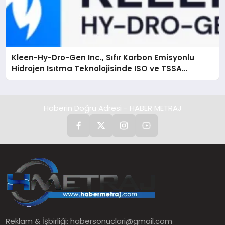
Kleen-Hy-Dro-Gen Inc., Sıfır Karbon Emisyonlu
Hidrojen Isıtma Teknolojisinde ISO ve TSSA
Düzenleyici Onaylarını Aldı
Haberin Doğru Adresi - HABER METRAJ
Reklam & İşbirliği:
habersonuclari@gmail.com