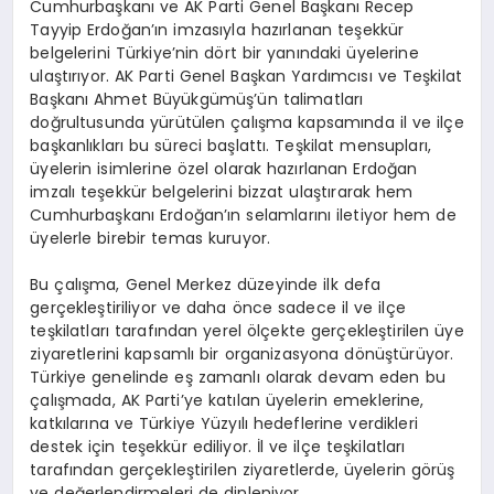
Cumhurbaşkanı ve AK Parti Genel Başkanı Recep
Tayyip Erdoğan’ın imzasıyla hazırlanan teşekkür
belgelerini Türkiye’nin dört bir yanındaki üyelerine
ulaştırıyor. AK Parti Genel Başkan Yardımcısı ve Teşkilat
Başkanı Ahmet Büyükgümüş’ün talimatları
doğrultusunda yürütülen çalışma kapsamında il ve ilçe
başkanlıkları bu süreci başlattı. Teşkilat mensupları,
üyelerin isimlerine özel olarak hazırlanan Erdoğan
imzalı teşekkür belgelerini bizzat ulaştırarak hem
Cumhurbaşkanı Erdoğan’ın selamlarını iletiyor hem de
üyelerle birebir temas kuruyor.
Bu çalışma, Genel Merkez düzeyinde ilk defa
gerçekleştiriliyor ve daha önce sadece il ve ilçe
teşkilatları tarafından yerel ölçekte gerçekleştirilen üye
ziyaretlerini kapsamlı bir organizasyona dönüştürüyor.
Türkiye genelinde eş zamanlı olarak devam eden bu
çalışmada, AK Parti’ye katılan üyelerin emeklerine,
katkılarına ve Türkiye Yüzyılı hedeflerine verdikleri
destek için teşekkür ediliyor. İl ve ilçe teşkilatları
tarafından gerçekleştirilen ziyaretlerde, üyelerin görüş
ve değerlendirmeleri de dinleniyor.