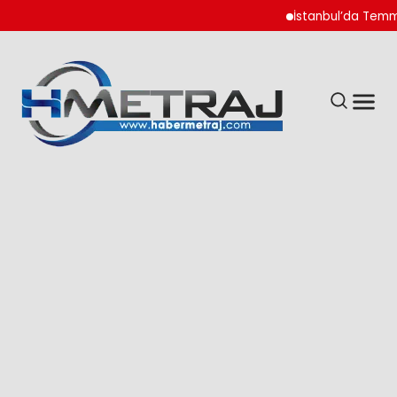
İstanbul’da Temmuz Ay