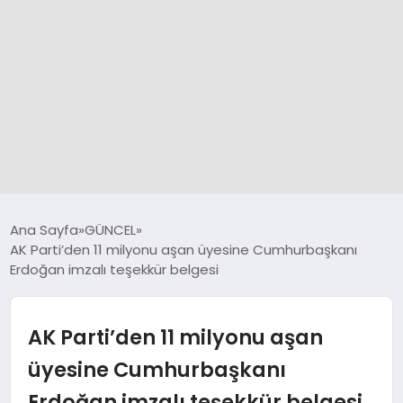
GÜNCEL
Ana Sayfa
GÜNCEL
AK Parti’den 11 milyonu aşan üyesine Cumhurbaşkanı
Erdoğan imzalı teşekkür belgesi
SPOR
DÜNYA
AK Parti’den 11 milyonu aşan
üyesine Cumhurbaşkanı
SİYASET
Erdoğan imzalı teşekkür belgesi