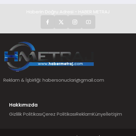
Haberin Doğru Adresi - HABER METRAJ
Reklam & İşbirliği:
habersonuclari@gmail.com
Hakkımızda
Gizlilik Politikası
Çerez Politikası
Reklam
Künye
İletişim