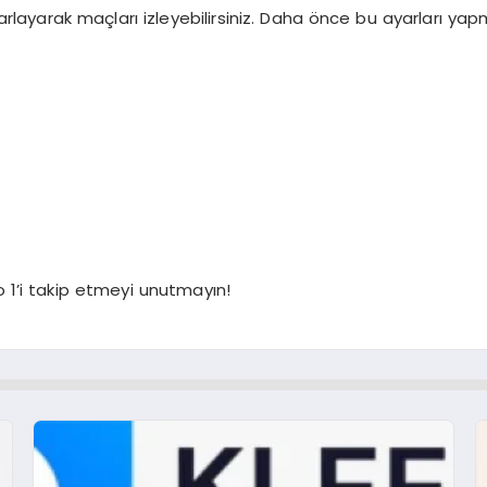
layarak maçları izleyebilirsiniz. Daha önce bu ayarları yapm
o 1’i takip etmeyi unutmayın!