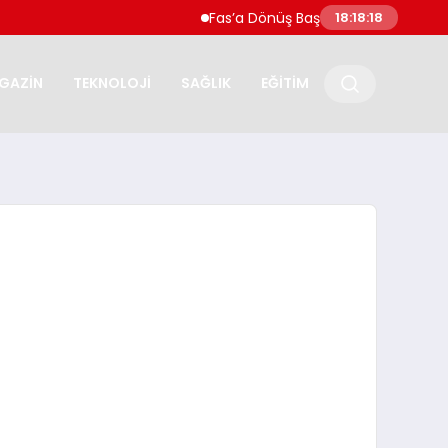
Fas’a Dönüş Başladı Sebte’ye Geçen Göç
18:18:19
GAZİN
TEKNOLOJİ
SAĞLIK
EĞİTİM