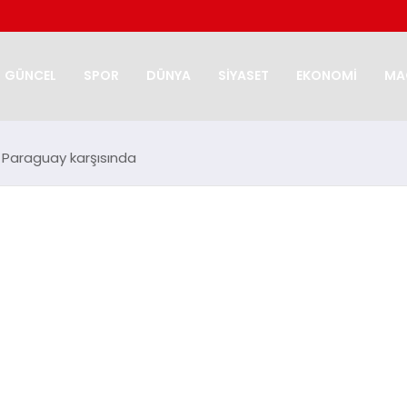
GÜNCEL
SPOR
DÜNYA
SİYASET
EKONOMİ
MA
e Paraguay karşısında