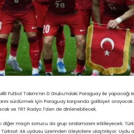
illi Futbol Takımı’nın D Grubu’ndaki Paraguay ile yapacağı kr
rını sürdürmek için Paraguay karşısında galibiyet arayacak
nacak ve TRT Radyo 1’den de dinlenebilecek.
 diğer maçın sonucu da grup sıralamasını etkileyecek. Türkiye
rksat 4A uydusu üzerinden izleyicilere ulaştırılıyor. Uydu alı