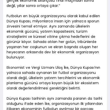
gerçek ekonomik bilançosu final maçından sonra
değil, yıllar sonra ortaya çıkar.”
Futbolun en büyük organizasyonu olarak kabul edilen
Dünya Kupası, milyonlarca insan için yalnızca sporun
zirvesini temsil etmiyor. Aynı zamanda ülkelerin
ekonomik gücünü, yatırım kapasitesini, turizm
stratejilerini ve küresel vitrine çıkma hedeflerini de
görünür kılıyor. Sahada atılan her golün, tribünlerde
yaşanan her coşkunun ve ekran başında oluşan her
heyecanın arkasında dev bir ekonomik organizasyon
bulunuyor.
Ekonomist ve Vergi Uzmanı Ulaş İke, Dünya Kupası’nın
yalnızca sahada oynanan bir futbol organizasyonu
olarak değil, ülkelerin yatırım tercihlerini ve ekonomik
planlama gücünü ortaya koyan büyük bir ekosistem
olarak değerlendirilmesi gerektiğini belirtti.
Dünya Kupası tarihinin aynı zamanda paranın da tarihi
olduğunu ifade eden İke, organizasyonun ilk yıllarından
itibaren ekonominin futbolun ayrılmaz bir parçası