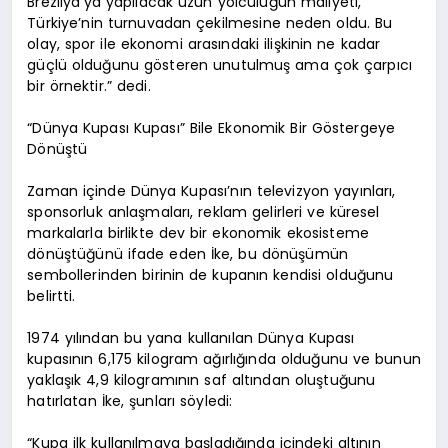
Brezilya’ya yapılacak uzun yolculuğun maliyeti,
Türkiye’nin turnuvadan çekilmesine neden oldu. Bu
olay, spor ile ekonomi arasındaki ilişkinin ne kadar
güçlü olduğunu gösteren unutulmuş ama çok çarpıcı
bir örnektir.” dedi.
“Dünya Kupası Kupası” Bile Ekonomik Bir Göstergeye
Dönüştü
Zaman içinde Dünya Kupası’nın televizyon yayınları,
sponsorluk anlaşmaları, reklam gelirleri ve küresel
markalarla birlikte dev bir ekonomik ekosisteme
dönüştüğünü ifade eden İke, bu dönüşümün
sembollerinden birinin de kupanın kendisi olduğunu
belirtti.
1974 yılından bu yana kullanılan Dünya Kupası
kupasının 6,175 kilogram ağırlığında olduğunu ve bunun
yaklaşık 4,9 kilogramının saf altından oluştuğunu
hatırlatan İke, şunları söyledi:
“Kupa ilk kullanılmaya başladığında içindeki altının