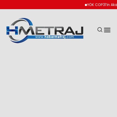
YÖK COP31’in Akademik 