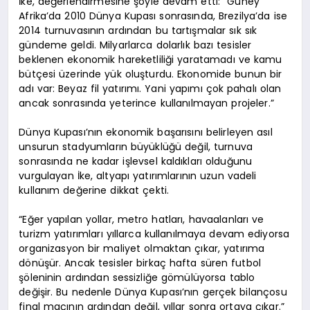
İke, değerlendirmesine şöyle devam etti: “Güney
Afrika’da 2010 Dünya Kupası sonrasında, Brezilya’da ise
2014 turnuvasının ardından bu tartışmalar sık sık
gündeme geldi. Milyarlarca dolarlık bazı tesisler
beklenen ekonomik hareketliliği yaratamadı ve kamu
bütçesi üzerinde yük oluşturdu. Ekonomide bunun bir
adı var: Beyaz fil yatırımı. Yani yapımı çok pahalı olan
ancak sonrasında yeterince kullanılmayan projeler.”
Dünya Kupası’nın ekonomik başarısını belirleyen asıl
unsurun stadyumların büyüklüğü değil, turnuva
sonrasında ne kadar işlevsel kaldıkları olduğunu
vurgulayan İke, altyapı yatırımlarının uzun vadeli
kullanım değerine dikkat çekti.
“Eğer yapılan yollar, metro hatları, havaalanları ve
turizm yatırımları yıllarca kullanılmaya devam ediyorsa
organizasyon bir maliyet olmaktan çıkar, yatırıma
dönüşür. Ancak tesisler birkaç hafta süren futbol
şöleninin ardından sessizliğe gömülüyorsa tablo
değişir. Bu nedenle Dünya Kupası’nın gerçek bilançosu
final maçının ardından değil, yıllar sonra ortaya çıkar.”