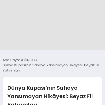
GÜNCEL
Ana Sayfa
GÜNCEL
Dünya Kupası’nın Sahaya Yansımayan Hikâyesi: Beyaz Fil
Yatırımları
SPOR
DÜNYA
Dünya Kupası’nın Sahaya
Yansımayan Hikâyesi: Beyaz Fil
SİYASET
Yatırımları