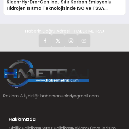
Kleen-Hy-Dro-Gen Inc., Sıfır Karbon Emisyonlu
Hidrojen Isıtma Teknolojisinde ISO ve TSSA
Düzenleyici Onaylarını Aldı
Haberin Doğru Adresi - HABER METRAJ
Reklam & İşbirliği:
habersonuclari@gmail.com
Hakkımızda
Gizlilik Politikası
Çerez Politikası
Reklam
Künye
İletişim