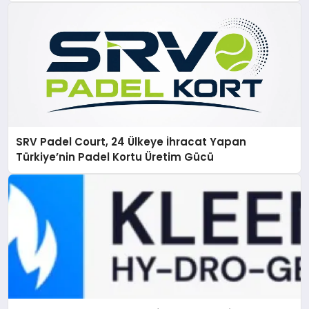
SRV Padel Court, 24 Ülkeye İhracat Yapan
Türkiye’nin Padel Kortu Üretim Gücü