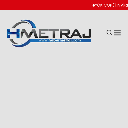
YÖK COP31’in Akademik