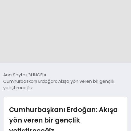
GÜNCEL
Ana Sayfa
GÜNCEL
Cumhurbaşkanı Erdoğan: Akışa yön veren bir gençlik
yetiştireceğiz
SPOR
DÜNYA
Cumhurbaşkanı Erdoğan: Akışa
yön veren bir gençlik
SİYASET
yetiştireceğiz