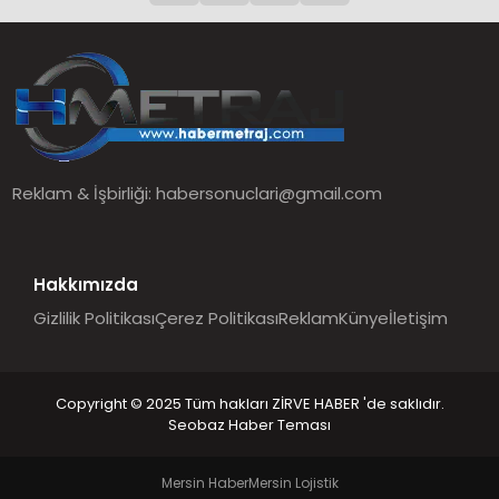
Reklam & İşbirliği:
habersonuclari@gmail.com
Hakkımızda
Gizlilik Politikası
Çerez Politikası
Reklam
Künye
İletişim
Copyright © 2025 Tüm hakları ZİRVE HABER 'de saklıdır.
Seobaz Haber Teması
Mersin Haber
Mersin Lojistik