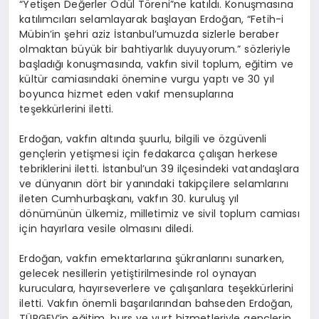
“Yetişen Değerler Ödül Töreni”ne katıldı. Konuşmasına
katılımcıları selamlayarak başlayan Erdoğan, “Fetih-i
Mübin’in şehri aziz İstanbul’umuzda sizlerle beraber
olmaktan büyük bir bahtiyarlık duyuyorum.” sözleriyle
başladığı konuşmasında, vakfın sivil toplum, eğitim ve
kültür camiasındaki önemine vurgu yaptı ve 30 yıl
boyunca hizmet eden vakıf mensuplarına
teşekkürlerini iletti.
Erdoğan, vakfın altında şuurlu, bilgili ve özgüvenli
gençlerin yetişmesi için fedakarca çalışan herkese
tebriklerini iletti. İstanbul’un 39 ilçesindeki vatandaşlara
ve dünyanın dört bir yanındaki takipçilere selamlarını
ileten Cumhurbaşkanı, vakfın 30. kuruluş yıl
dönümünün ülkemiz, milletimiz ve sivil toplum camiası
için hayırlara vesile olmasını diledi.
Erdoğan, vakfın emektarlarına şükranlarını sunarken,
gelecek nesillerin yetiştirilmesinde rol oynayan
kuruculara, hayırseverlere ve çalışanlara teşekkürlerini
iletti. Vakfın önemli başarılarından bahseden Erdoğan,
TÜRGEV’in eğitim, burs ve yurt hizmetleriyle gençlerin