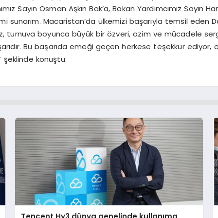
ımız Sayın Osman Aşkın Bak’a, Bakan Yardımcımız Sayın Ham
i sunarım. Macaristan’da ülkemizi başarıyla temsil eden Dow
, turnuva boyunca büyük bir özveri, azim ve mücadele sergile
aşarıdır. Bu başarıda emeği geçen herkese teşekkür ediyor,
 şeklinde konuştu.
Tencent Hy3 dünya genelinde kullanıma