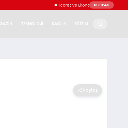
Ticaret ve Ekonomik Kulübü Genel Başkanı 
13:38:50
GAZİN
TEKNOLOJİ
SAĞLIK
EĞİTİM
Paylaş