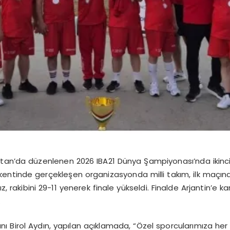
stan’da düzenlenen 2026 IBA21 Dünya Şampiyonası’nda ikinci
ntinde gerçekleşen organizasyonda milli takım, ilk maçında 
mız, rakibini 29-11 yenerek finale yükseldi. Finalde Arjantin’
.
nı Birol Aydın, yapılan açıklamada, “Özel sporcularımıza 