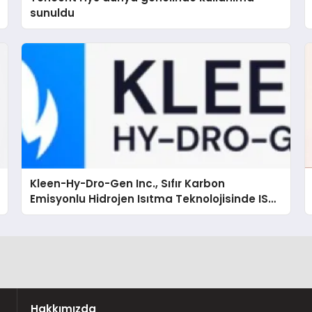
sunuldu
Kleen-Hy-Dro-Gen Inc., Sıfır Karbon
Emisyonlu Hidrojen Isıtma Teknolojisinde ISO
ve TSSA Düzenleyici Onaylarını Aldı
Hakkımızda