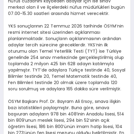
nüfus cüzdanını kaybeden adaylar için ise sınav
merkezi olan il ve ilçelerdeki nüfus müdürlükleri bugün
07.00-15.30 saatleri arasında hizmet verecektir.
YKS sonuçlarının 22 Temmuz 2026 tarihinde ÖSYM’nin
resmi internet sitesi üzerinden açıklanması
planlanmaktadır. Sonuçların açıklanmasının ardından
adaylar tercih sürecine gireceklerdir. YKS’nin ilk
oturumu olan Temel Yeterlilik Testi (TYT) ise Türkiye
genelinde 254 sınav merkezinde gerçekleştirilmiş olup
toplamda 2 milyon 425 bin 628 adayın katılımıyla
yapılmıştır. TYT’de adaylara Türkçe testinde 40, Sosyal
Bilimler testinde 20, Temel Matematik testinde 40,
Fen Bilimleri testinde 20 olmak üzere toplamda 120
soru sorulmuş ve adaylara 165 dakika süre verilmiştir.
ÖSYM Başkanı Prof. Dr. Bayram Ali Ersoy, sınava ilişkin
bazı istatistikleri paylaşmıştır. Buna göre, sınava
başvuran adayların 978 bin 408’inin Anadolu lisesi, 514
bin 809’unun meslek lisesi, 294 bin 52’sinin açık
öğretim lisesi, 186 bin 800’ünün imam hatip lisesi, 104
bin 273’ünün fen lisesi mezunu olduğu belirtilmiştir. En