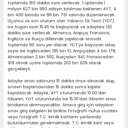
toplamda 180 dakika süre verilecek. Toplamda 1
milyon 627 bin 960 adayın katılması beklenen AYT, 4
bin 400 binada ve 86 bin 761 salonda düzenlenecek.
Üçüncü ve son oturum olan Yabancı Dil Testi (YDT)
ise bugün saat 15.45’te başlayacak ve adaylara 120
dakika süre verilecek. Almanca, Arapça, Fransızca,
İngilizce ve Rusça dillerinde yapılacak sınavda
toplamda 80 soru yer alacak. YDT’ye başvuran aday
sayısı ise İngilizceden 195 bin 51, Arapçadan 4 bin 178,
Almancadan 2 bin 550, Rusçadan 941, Fransızcadan
919 olmak üzere toplamda 203 bin 639 olarak
gerçekleşti.
Adaylar sınav salonuna 15 dakika önce alınacak olup,
sınavın başlamasından 15 dakika sonra kapılar
kapatılacak. Adaylar, AYT oturumunda 10.00’dan
itibaren, YDT oturumunda ise 15.30’dan itibaren sınav
binalarına alınmayacaklar. Sınava giriş için adayların
sınav giriş belgeleri ile birlikte fotoğraflı nüfus cüzdanı
veya fotoğraflı T.C. kimlik kartlarını yanlarında
bulundurmaları gerekmektedir. T.C. kimlik kartı veya