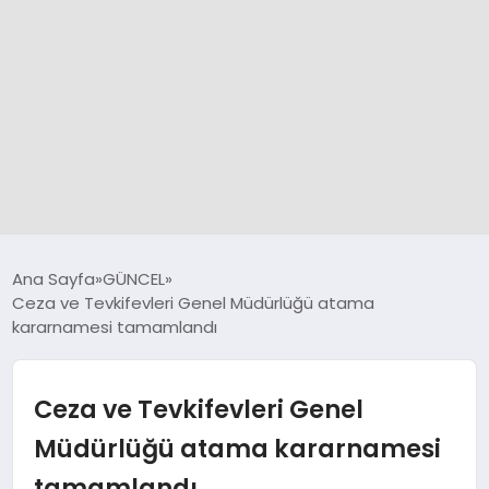
GÜNCEL
Ana Sayfa
GÜNCEL
Ceza ve Tevkifevleri Genel Müdürlüğü atama
kararnamesi tamamlandı
SPOR
DÜNYA
Ceza ve Tevkifevleri Genel
Müdürlüğü atama kararnamesi
SİYASET
tamamlandı