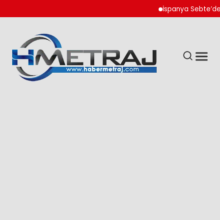
İspanya Sebte’de Göçm