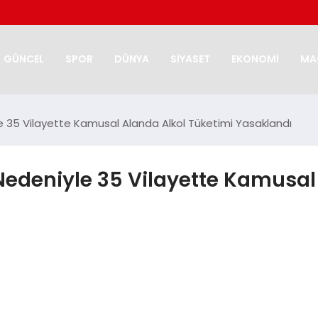
GÜNCEL
SPOR
DÜNYA
SİYASET
EKONOMİ
MA
le 35 Vilayette Kamusal Alanda Alkol Tüketimi Yasaklandı
 Nedeniyle 35 Vilayette Kamusal