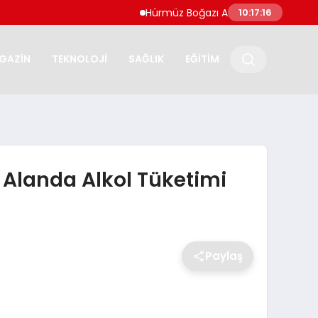
Hürmüz Boğazı Anlaşma Taslağına Son Şek
10:17:17
GAZİN
TEKNOLOJİ
SAĞLIK
EĞİTİM
 Alanda Alkol Tüketimi
Paylaş