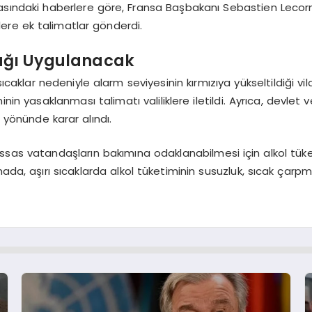
al basındaki haberlere göre, Fransa Başbakanı Sebastien Leco
klere ek talimatlar gönderdi.
ağı Uygulanacak
ıcaklar nedeniyle alarm seviyesinin kırmızıya yükseltildiği vi
inin yasaklanması talimatı valiliklere iletildi. Ayrıca, devlet
 yönünde karar alındı.
sas vatandaşların bakımına odaklanabilmesi için alkol tüketim
a, aşırı sıcaklarda alkol tüketiminin susuzluk, sıcak çarpması 