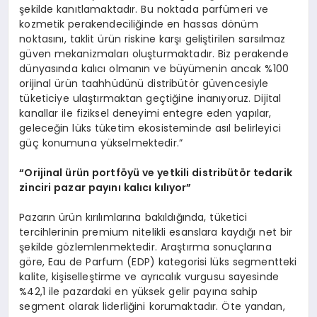
şekilde kanıtlamaktadır. Bu noktada parfümeri ve
kozmetik perakendeciliğinde en hassas dönüm
noktasını, taklit ürün riskine karşı geliştirilen sarsılmaz
güven mekanizmaları oluşturmaktadır. Biz perakende
dünyasında kalıcı olmanın ve büyümenin ancak %100
orijinal ürün taahhüdünü distribütör güvencesiyle
tüketiciye ulaştırmaktan geçtiğine inanıyoruz. Dijital
kanallar ile fiziksel deneyimi entegre eden yapılar,
geleceğin lüks tüketim ekosisteminde asıl belirleyici
güç konumuna yükselmektedir.”
“Orijinal ürün portföyü ve yetkili distribütör tedarik
zinciri pazar payını kalıcı kılıyor”
Pazarın ürün kırılımlarına bakıldığında, tüketici
tercihlerinin premium nitelikli esanslara kaydığı net bir
şekilde gözlemlenmektedir. Araştırma sonuçlarına
göre, Eau de Parfum (EDP) kategorisi lüks segmentteki
kalite, kişiselleştirme ve ayrıcalık vurgusu sayesinde
%42,1 ile pazardaki en yüksek gelir payına sahip
segment olarak liderliğini korumaktadır. Öte yandan,