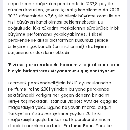
departman mağazaları perakendede %32,8 pay ile
gücünü korurken, çevrim içi satış kanallarının da 2026-
2033 döneminde %7,6 yıllık bileşik büyüme oranı ile en
hızlı büyüyen kanal olması beklenmektedir. Bu
doğrultuda, lüks tüketim markalarının sürdürülebilir bir
büyüme performansı yakalayabilmesi, fiziksel
perakende ile dijital platformları kusursuz şekilde
birleştiren çok kanallı (omnichannel) stratejilerin
başarısına endekslenmektedir.
‘Fiziksel perakendedeki hacmimizi dijital kanalların
hızıyla birleştirerek vizyonumuzu güçlendiriyoruz’
Kozmetik perakendeciliğinin köklü oyuncularından
Perfume Point
, 2001 yılından bu yana perakende
sektöründeki varlığını her geçen dönem bir adım
ileriye taşımaktadır. İstanbul Viaport AVM’de açtığı ilk
mağazasıyla yolculuğuna başlayan marka, bugün
Türkiye’nin 7 stratejik şehrine yayılan 26 fiziki
mağazasıyla güçlü bir kozmetik perakende zinciri
olarak konumlanmaktadır.
Perfume Point
Yönetim