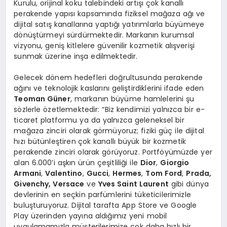
Kurulu, orijinal koku talebindeki artışı çok kanallı
perakende yapısı kapsamında fiziksel mağaza ağı ve
dijital satış kanallarına yaptığı yatırımlarla büyümeye
dönüştürmeyi sürdürmektedir. Markanın kurumsal
vizyonu, geniş kitlelere güvenilir kozmetik alışverişi
sunmak üzerine inşa edilmektedir.
Gelecek dönem hedefleri doğrultusunda perakende
ağını ve teknolojik kaslarını geliştirdiklerini ifade eden
Teoman Güner
, markanın büyüme hamlelerini şu
sözlerle özetlemektedir: “Biz kendimizi yalnızca bir e-
ticaret platformu ya da yalnızca geleneksel bir
mağaza zinciri olarak görmüyoruz; fiziki güç ile dijital
hızı bütünleştiren
çok kanallı büyük bir kozmetik
perakende zinciri olarak görüyoruz. Portföyümüzde yer
alan 6.000’i aşkın ürün çeşitliliği ile
Dior
,
Giorgio
Armani
,
Valentino
,
Gucci
,
Hermes
,
Tom Ford
,
Prada,
Givenchy, Versace
ve
Yves Saint Laurent
gibi dünya
devlerinin en seçkin parfümlerini tüketicilerimizle
buluşturuyoruz. Dijital tarafta App Store ve Google
Play üzerinden yayına aldığımız yeni mobil
uygulamamızla müşterilerimize çok daha hızlı bir