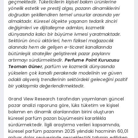
geçmektedir. Tüketicilerin kişisel bakım ürünlerine
yönelik estetik ve prestij algısı, pazarın dinamiklerini
doğrudan şekillendiren temel unsurlar arasında yer
almaktadır. Küresel ölçekte yaşanan tedarik zinciri
değişimleri ve dijitalleşme adımları, kozmetik
dünyasında kalıcı bir büyüme ivmesi yaratmaktadır.
Sektörün öncü aktörleri, hem fiziksel mağazacılık
alanında hem de gelişen e-ticaret kanallarında
bütünleşik stratejiler geliştirerek pazar paylarını
artırmayı sürdürmektedir.
Perfume Point Kurucusu
Teoman Güner
, parfüm ve kozmetik dünyasında
yükselen çok kanallı perakende modelinin ve güven
odaklı alışveriş trendlerinin sektördeki geleceğini pozitif
bir yaklaşımla değerlendirmektedir.
Grand View Research tarafından yayımlanan güncel
pazar analizi raporuna göre, lüks tüketim ve kişisel
bakımın en dinamik alanlarından birini oluşturan
küresel parfüm pazarı büyümesini kararlılıkla
sürdürmektedir. İlgili araştırma verileri kapsamında,
küresel parfüm pazarının 2025 yılındaki hacminin 60,01
milyar dolar seviyesinde gerçekleştiği tahmin edilirken,