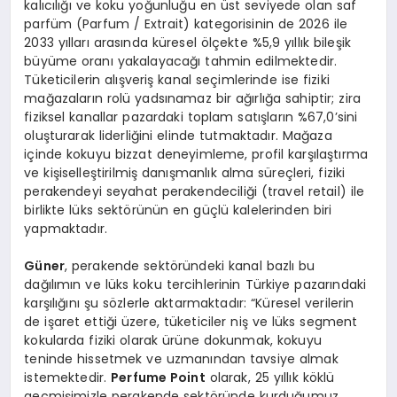
kalıcılığı ve koku yoğunluğu en üst seviyede olan saf
parfüm (Parfum / Extrait) kategorisinin de 2026 ile
2033 yılları arasında küresel ölçekte %5,9 yıllık bileşik
büyüme oranı yakalayacağı tahmin edilmektedir.
Tüketicilerin alışveriş kanal seçimlerinde ise fiziki
mağazaların rolü yadsınamaz bir ağırlığa sahiptir; zira
fiziksel kanallar pazardaki toplam satışların %67,0’sini
oluşturarak liderliğini elinde tutmaktadır. Mağaza
içinde kokuyu bizzat deneyimleme, profil karşılaştırma
ve kişiselleştirilmiş danışmanlık alma süreçleri, fiziki
perakendeyi seyahat perakendeciliği (travel retail) ile
birlikte lüks sektörünün en güçlü kalelerinden biri
yapmaktadır.
Güner
, perakende sektöründeki kanal bazlı bu
dağılımın ve lüks koku tercihlerinin Türkiye pazarındaki
karşılığını şu sözlerle aktarmaktadır: “Küresel verilerin
de işaret ettiği üzere, tüketiciler niş ve lüks segment
kokularda fiziki olarak ürüne dokunmak, kokuyu
teninde hissetmek ve uzmanından tavsiye almak
istemektedir.
Perfume Point
olarak, 25 yıllık köklü
geçmişimizle perakende sektöründe kurduğumuz