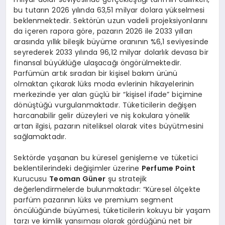
bu tutarın 2026 yılında 63,51 milyar dolara yükselmesi
beklenmektedir. Sektörün uzun vadeli projeksiyonlarını
da içeren rapora göre, pazarın 2026 ile 2033 yılları
arasında yıllık bileşik büyüme oranının %6,1 seviyesinde
seyrederek 2033 yılında 96,12 milyar dolarlık devasa bir
finansal büyüklüğe ulaşacağı öngörülmektedir.
Parfümün artık sıradan bir kişisel bakım ürünü
olmaktan çıkarak lüks moda evlerinin hikayelerinin
merkezinde yer alan güçlü bir “kişisel ifade” biçimine
dönüştüğü vurgulanmaktadır. Tüketicilerin değişen
harcanabilir gelir düzeyleri ve niş kokulara yönelik
artan ilgisi, pazarın niteliksel olarak vites büyütmesini
sağlamaktadır.
Sektörde yaşanan bu küresel genişleme ve tüketici
beklentilerindeki değişimler üzerine
Perfume Point
Kurucusu
Teoman Güner
şu stratejik
değerlendirmelerde bulunmaktadır: “Küresel ölçekte
parfüm pazarının lüks ve premium segment
öncülüğünde büyümesi, tüketicilerin kokuyu bir yaşam
tarzı ve kimlik yansıması olarak gördüğünü net bir