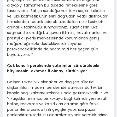
altyapıyı tamamen bu tüketici reflekslerine göre
tasarlıyoruz. Satışa sunduğumuz tüm seçkin kokuları
ve lüks kozmetik ürünlerini doğrudan yetkili distribütör
firmalardan tedarik ederek tüketicilerimize kesin bir
orijinallik taahhüdü sunmaktayız. Tüketicinin lüks
segmentte aradığı bu güven iklimini, havalimanları ve
prestijli alışveriş merkezlerinde konumlanan geniş
mağaza ağımızla destekleyerek seyahat
perakendeciliğinde de hacmimizi her geçen gün
büyütüyoruz.”
Çok kanallı perakende yatırımları sürdürülebilir
büyümenin lokomotifi olmayı sürdürüyor
Gelişen teknolojik olanaklar ve değişen tüketici
alışkanlıkları, modern perakende dünyasında tek bir
kanala bağlı kalmayı imkansız hale getirmektedir. Z ve
Y kuşaklarının imza bir kokuya bağlı kalmak yerine ruh
haline, mevsime ve katıldıkları ortama göre farklı
parfümler arasında hızlı geçişler yapması pazarı
canlandırmaktadır. Bu dinamizme yanıt vermek adına