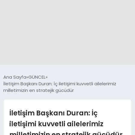
GÜNCEL
Ana Sayfa
GÜNCEL
İletişim Başkanı Duran: İç iletişimi kuvvetli ailelerimiz
milletimizin en stratejik gücüdür
SPOR
DÜNYA
İletişim Başkanı Duran: İç
iletişimi kuvvetli ailelerimiz
SİYASET
milletimizin en stratejik gücüdür