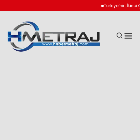
Türkiye’nin İkinci Çeyr