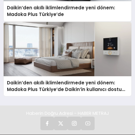
Daikin’den akıllı iklimlendirmede yeni dönem:
Madoka Plus Türkiye’de
Daikin’den akıllı iklimlendirmede yeni dönem:
Madoka Plus Türkiye’de Daikin’in kullanıcı dostu
tasarımıyla öne çıkan Madoka ailesinin yeni nesil
teknolojilerle donatılmış son modeli VRV kontrol
ünitesi Madoka Plus Türkiye’de satışa sunuldu.
Haberin Doğru Adresi - HABER METRAJ
Tam dokunmatik ekranı, mobil uygulama desteği
ve akıllı sensör entegrasyonu sayesinde
iklimlendirme sistemlerinin yönetimini daha kolay,