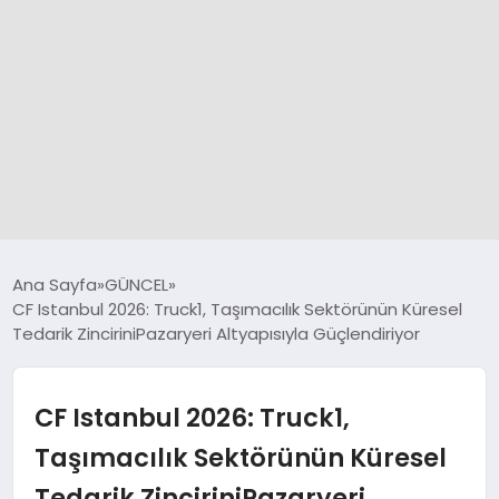
GÜNCEL
Ana Sayfa
GÜNCEL
CF Istanbul 2026: Truck1, Taşımacılık Sektörünün Küresel
Tedarik ZinciriniPazaryeri Altyapısıyla Güçlendiriyor
SPOR
DÜNYA
CF Istanbul 2026: Truck1,
Taşımacılık Sektörünün Küresel
SİYASET
Tedarik ZinciriniPazaryeri