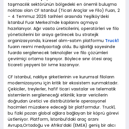
taşımacılık sektörünün bölgedeki en önemli buluşma
noktası olan CF Istanbul (Ticari Araçlar ve Filo) Fuarı, 2
– 4 Temmuz 2026 tarihleri arasında Yeşilköy’deki
İstanbul Fuar Merkezi’nde kapılarını açmaya
hazırlanıyor. Ağır vasıta üreticilerini, operatörleri ve filo
yöneticilerini bir araya getirecek bu stratejik
organizasyonda, küresel alım-satım platformu
Truck1
fuarın resmi medyaortağı oldu. Bu işbirliği sayesinde
fuarda sergilenecek teknolojiler ve filo çözümleri
çevrimiçi ortama taşınıyor. Böylece sınır ötesi araç
ticareti yepyeni bir ivme kazanıyor.
CF Istanbul, nakliye şirketlerinin ve kurumsal filoların
modernizasyonu için kritik bir ekosistem sunmaktadır.
Çekiciler, treylerler, hafif ticari vasıtalar ve telematik
sistemlerin sergileneceği etkinlik; karar vericilerin
doğrudan üretici ve distribütörlerle operasyonel
hacimleri müzakere edeceği bir platformdur. Truck1,
bu fiziki pazarı global ağlara bağlayan bir köprü görevi
üstleniyor. Platform, İstanbul’daki araç arzını
Avrupa,Ortadoğu ve Afrika’daki (EMEA) geniş bir alıcı