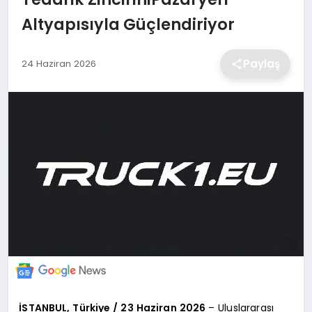
Altyapısıyla Güçlendiriyor
EKONOMİ
Paylaş
24 Haziran 2026
MAGAZİN
TEKNOLOJİ
SAĞLIK
EĞİTİM
İSTANBUL, Türkiye / 23 Haziran 2026
– Uluslararası