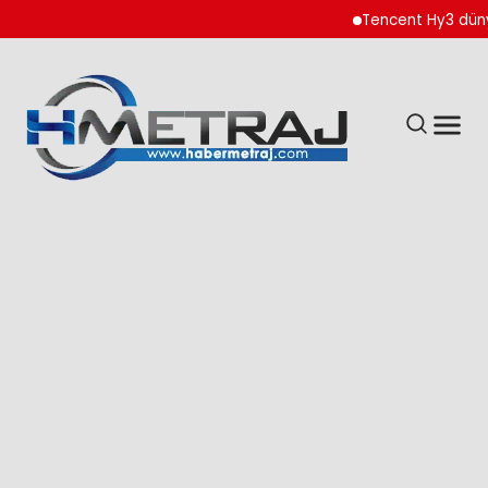
Tencent Hy3 dünya g