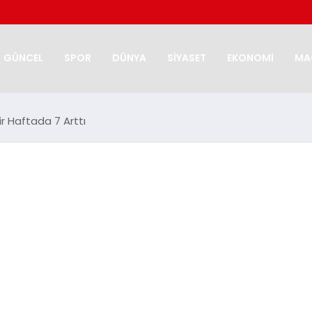
GÜNCEL
SPOR
DÜNYA
SİYASET
EKONOMİ
MA
ir Haftada 7 Arttı