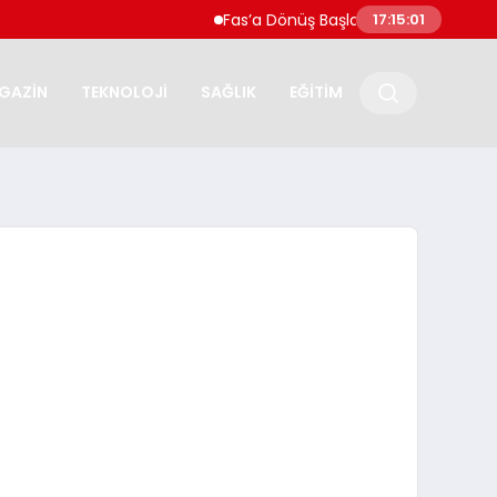
Fas’a Dönüş Başladı Sebte’ye Geçen Göç
17:15:02
GAZİN
TEKNOLOJİ
SAĞLIK
EĞİTİM