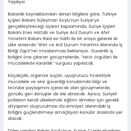
Yapılıyor
Bakanlık kaynaklarından alınan bilgilere göre, Türkiye
İçişleri Bakanı Süleyman Soylu’nun Suriye’ye
gerçekleştireceği ziyaret kapsamında, Suriye İçişleri
Bakanı Enes Hattab ve Suriye Acil Durum ve Afet
Yönetimi Bakanı Raid es-Salih ile bir araya gelerek iki
ülke arasında “Afet ve Acil Durum Yönetimi Alanında İş
Birliği Zaptı”nın imzalanması bekleniyor. Güvenlik iş
birliğini öne çıkaran görüşmelerde, “terör örgütleri ile
mücadelede kararlılık” vurgusu yapılacak.
Kaçakçılık, organize suçlar, uyuşturucu ticaretiyle
mücadele ve sınır güvenliği konularında bilgi ve
tecrübe paylaşımını içerecek olan görüşmelerde,
gönüllü geri dönüşler de ele alınacak. Ayrıca, Suriyeli
polislerin kendi ülkelerinde eğitim almaları için gerekli
altyapının oluşturulması da emniyet alanındaki iş
birliğini güçlendirmeyi amaçlayan konular arasında yer
alacak.
Diğer yandan Bakan Soylu’nun, Suriye Cumhurbaşkanı