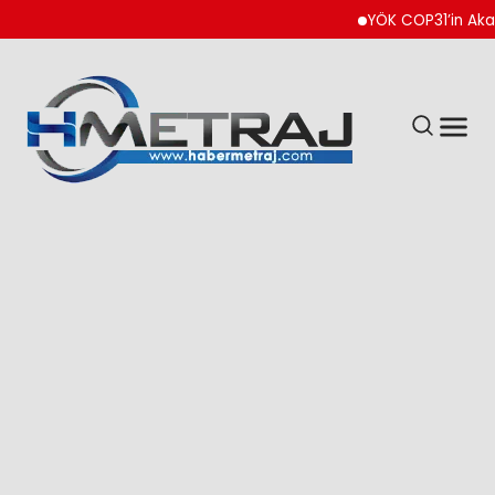
YÖK COP31’in Akademik