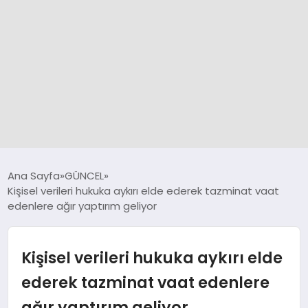
GÜNCEL
Ana Sayfa
GÜNCEL
Kişisel verileri hukuka aykırı elde ederek tazminat vaat
edenlere ağır yaptırım geliyor
SPOR
DÜNYA
Kişisel verileri hukuka aykırı elde
ederek tazminat vaat edenlere
SİYASET
ağır yaptırım geliyor