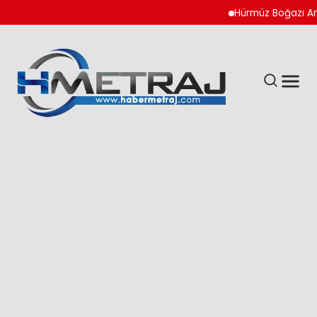
Hürmüz Boğazı Anlaşm