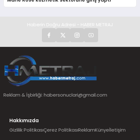
Haberin Doğru Adresi - HABER METRAJ
Reklam & İşbirliği:
habersonuclari@gmail.com
Hakkımızda
Gizlilik Politikası
Çerez Politikası
Reklam
Künye
İletişim