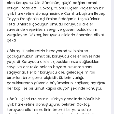
olan Koruyucu Aile Günü’nün, güçlü bağları temsil
ettiğini ifade etti. Göktaş, “Gönül Elçileri Projesi”nin bir
iyilik hareketine dönüşmesinde Cumhurbaşkanı Recep
Tayyip Erdoğan’ın eşi Emine Erdoğan’a teşekkürlerini
iletti. Binlerce çocuğun umudu koruyucu aileler
sayesinde yeşerirken, sevgi ve güveni bulduklarını
vurgulayan Göktaş, koruyucu ailelerin önemine dikkat
çekti.
Göktaş, “Devletimizin himayesindeki binlerce
çocuğumuzun umutları, koruyucu aileler sayesinde
yeşerdi. Koruyucu aileler, çocuklarımıza sağladıkları
sevgi ve destekle onların hayata tutunmalarını
sağlıyorlar. Her bir koruyucu aile, geleceğe miras
bırakılan birer gönül elçisidir. Sizlerin varlığı,
çocuklarımızın güvenle büyümelerini sağlıyor, açtığınız
her kapı ise bir umut kapısı oluyor” şeklinde konuştu.
Gönül Elçileri Projesi’nin Türkiye genelinde büyük bir
iyilik hareketine dönüştüğünü belirten Göktaş,
koruyucu aile hizmetinin önemli bir yere sahip