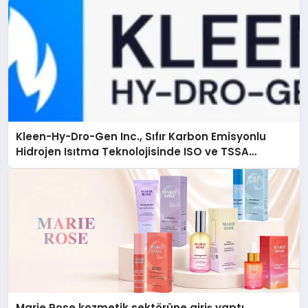
Kleen-Hy-Dro-Gen Inc., Sıfır Karbon Emisyonlu
Hidrojen Isıtma Teknolojisinde ISO ve TSSA
Düzenleyici Onaylarını Aldı
Marie Rose kozmetik sektörüne giriş yaptı