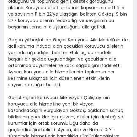
olduğunu ve toplumda geniş destek gördüğünü
aktardı. Koruyucu aile hizmetinin kapsamının arttığını
ve sayısının 11 bin 22’ye ulaştığını belirten Göktaş, 9 bin
277 koruyucu ailenin fedakarlığı ve sevgisinin bu
başarının temelini oluşturduğunu dile getirdi.
Geçen yıl başlatılan Geçici Koruyucu Aile Modeli’nin de
acil koruma ihtiyacı olan çocukları koruyucu ailelerin
yanında ağırladığını belirten Göktaş, bu modelin
başarılı bir şekilde uygulandığını ve çocukların aile
ortamında büyümelerine katkı sağladığını ifade etti.
Ayrıca, koruyucu aile hizmetlerinin toplumun her
kesimine ulaşması için düzenlenen etkinliklerin
sayısının arttığını belirtti.
Gönül Elçileri Koruyucu Aile Vizyon Çalıştayı’nın
koruyucu aile hizmetine yeni bir vizyon
kazandıracağını vurgulayan Göktaş, açıklanan sonuç
bildirisinin çocuklar için güveni, aileler için desteği ve
kurumlar için ortak sorumluluğu daha da
güçlendirdiğini belirtti. Ayrıca, Aile ve Nüfus 10 Yılı
sürecinde hizmetlerin kararlılıkla sürdürüleceğini ve