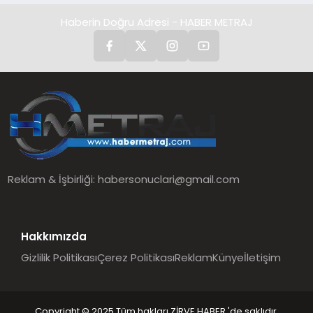
Haberin Doğru Adresi - HABER METRAJ
Reklam & İşbirliği:
habersonuclari@gmail.com
Hakkımızda
Gizlilik Politikası
Çerez Politikası
Reklam
Künye
İletişim
Copyright © 2025 Tüm hakları ZİRVE HABER 'de saklıdır.