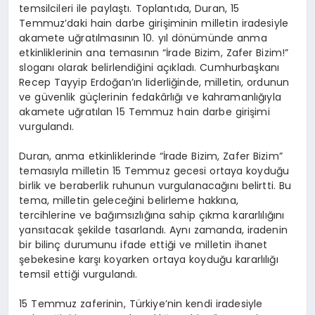
temsilcileri ile paylaştı. Toplantıda, Duran, 15
Temmuz’daki hain darbe girişiminin milletin iradesiyle
akamete uğratılmasının 10. yıl dönümünde anma
etkinliklerinin ana temasının “İrade Bizim, Zafer Bizim!”
sloganı olarak belirlendiğini açıkladı. Cumhurbaşkanı
Recep Tayyip Erdoğan’ın liderliğinde, milletin, ordunun
ve güvenlik güçlerinin fedakârlığı ve kahramanlığıyla
akamete uğratılan 15 Temmuz hain darbe girişimi
vurgulandı.
Duran, anma etkinliklerinde “İrade Bizim, Zafer Bizim”
temasıyla milletin 15 Temmuz gecesi ortaya koyduğu
birlik ve beraberlik ruhunun vurgulanacağını belirtti. Bu
tema, milletin geleceğini belirleme hakkına,
tercihlerine ve bağımsızlığına sahip çıkma kararlılığını
yansıtacak şekilde tasarlandı. Aynı zamanda, iradenin
bir bilinç durumunu ifade ettiği ve milletin ihanet
şebekesine karşı koyarken ortaya koyduğu kararlılığı
temsil ettiği vurgulandı.
15 Temmuz zaferinin, Türkiye’nin kendi iradesiyle