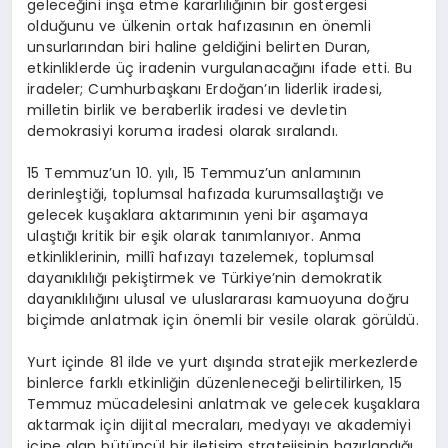
geleceğini inşa etme kararlılığının bir göstergesi
olduğunu ve ülkenin ortak hafızasının en önemli
unsurlarından biri haline geldiğini belirten Duran,
etkinliklerde üç iradenin vurgulanacağını ifade etti. Bu
iradeler; Cumhurbaşkanı Erdoğan’ın liderlik iradesi,
milletin birlik ve beraberlik iradesi ve devletin
demokrasiyi koruma iradesi olarak sıralandı.
15 Temmuz’un 10. yılı, 15 Temmuz’un anlamının
derinleştiği, toplumsal hafızada kurumsallaştığı ve
gelecek kuşaklara aktarımının yeni bir aşamaya
ulaştığı kritik bir eşik olarak tanımlanıyor. Anma
etkinliklerinin, millî hafızayı tazelemek, toplumsal
dayanıklılığı pekiştirmek ve Türkiye’nin demokratik
dayanıklılığını ulusal ve uluslararası kamuoyuna doğru
biçimde anlatmak için önemli bir vesile olarak görüldü.
Yurt içinde 81 ilde ve yurt dışında stratejik merkezlerde
binlerce farklı etkinliğin düzenleneceği belirtilirken, 15
Temmuz mücadelesini anlatmak ve gelecek kuşaklara
aktarmak için dijital mecraları, medyayı ve akademiyi
içine alan bütüncül bir iletişim stratejisinin hazırlandığı