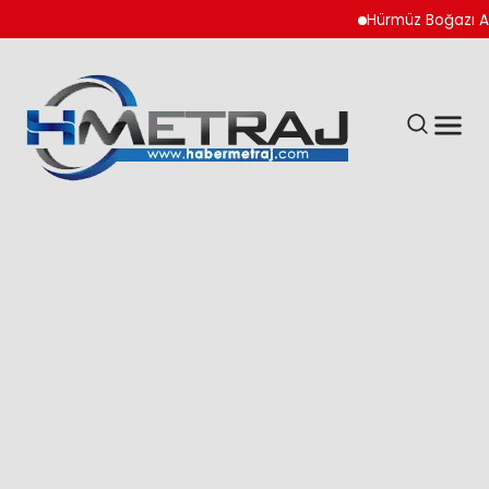
Hürmüz Boğazı Anlaşm