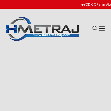
YÖK COP31’in Akademi