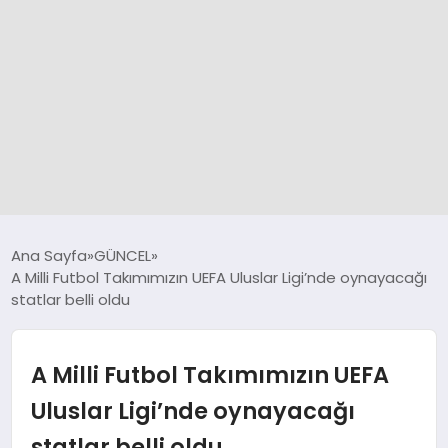
GÜNCEL
Ana Sayfa
GÜNCEL
A Milli Futbol Takımımızın UEFA Uluslar Ligi’nde oynayacağı
statlar belli oldu
SPOR
DÜNYA
A Milli Futbol Takımımızın UEFA
Uluslar Ligi’nde oynayacağı
SİYASET
statlar belli oldu