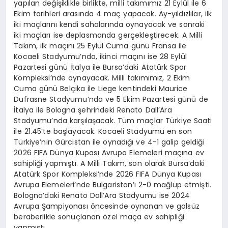
yapılan değişiklikle birlikte, milli takımımız 21 Eylül ile 6
Ekim tarihleri arasında 4 maç yapacak. Ay-yıldızlılar, ilk
iki maçlarını kendi sahalarında oynayacak ve sonraki
iki maçları ise deplasmanda gerçekleştirecek. A Milli
Takım, ilk maçını 25 Eylül Cuma günü Fransa ile
Kocaeli Stadyumu’nda, ikinci maçını ise 28 Eylül
Pazartesi günü İtalya ile Bursa’daki Atatürk Spor
Kompleksi’nde oynayacak. Milli takımımız, 2 Ekim
Cuma günü Belçika ile Liege kentindeki Maurice
Dufrasne Stadyumu’nda ve 5 Ekim Pazartesi günü de
İtalya ile Bologna şehrindeki Renato Dall’Ara
Stadyumu’nda karşılaşacak. Tüm maçlar Türkiye Saati
ile 21.45’te başlayacak. Kocaeli Stadyumu en son
Türkiye’nin Gürcistan ile oynadığı ve 4-1 galip geldiği
2026 FIFA Dünya Kupası Avrupa Elemeleri maçına ev
sahipliği yapmıştı. A Milli Takım, son olarak Bursa’daki
Atatürk Spor Kompleksi’nde 2026 FIFA Dünya Kupası
Avrupa Elemeleri’nde Bulgaristan’ı 2-0 mağlup etmişti.
Bologna’daki Renato Dall’Ara Stadyumu ise 2024
Avrupa Şampiyonası öncesinde oynanan ve golsüz
beraberlikle sonuçlanan özel maça ev sahipliği
yapmıştı.