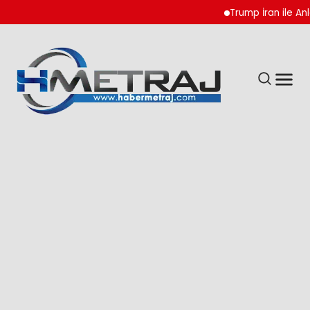
Trump İran ile Anlaşm