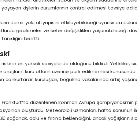
yaşayan kişilerin durumlarının kontrol edilmesi tavsiye edild
arın demir yolu altyapısını etkileyebileceği uyarısında bulun
rda gecikmeler ve sefer değişiklikleri yaşanabileceği duyuruld
tanıdığını belirtti.
ski
skinin en yüksek seviyelerde olduğunu bildirdi. Yetkililer, 
e araçların kuru otların üzerine park edilmemesi konusunda
an cankurtaran kuruluşları, boğulma vakalarında artış yaşandığı
di. Frankfurt’ta düzenlenen Ironman Avrupa Şampiyonası’nın pa
stasyonları oluşturdu. Meteoroloji uzmanları, hafta sonunun i
lü sağanak, dolu ve fırtına beklendiğini, ancak yağışların sı