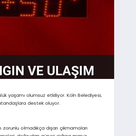
ük yaşamı olumsuz etkiliyor. Köln Belediyesi,
atandaşlara destek oluyor.
rın zorunlu olmadıkça dışarı çıkmamaları
elemeleri, doğrudan güneş ışığına maruz