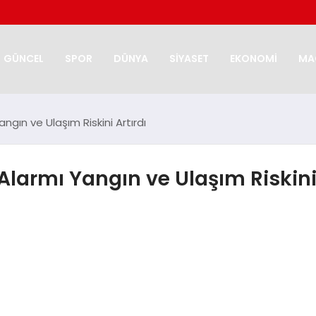
GÜNCEL
SPOR
DÜNYA
SİYASET
EKONOMİ
MA
gın ve Ulaşım Riskini Artırdı
armı Yangın ve Ulaşım Riskini 