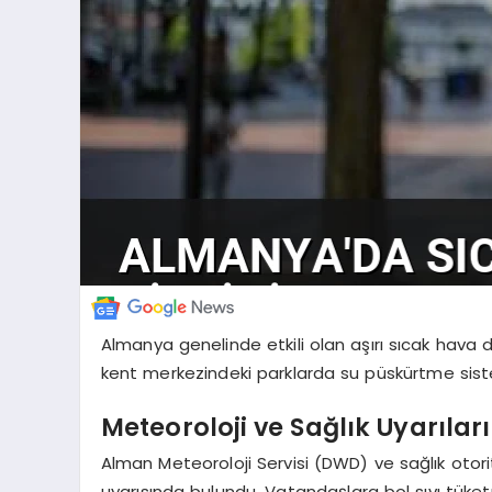
Almanya genelinde etkili olan aşırı sıcak hava 
kent merkezindeki parklarda su püskürtme siste
Meteoroloji ve Sağlık Uyarıları
Alman Meteoroloji Servisi (DWD) ve sağlık otorite
uyarısında bulundu. Vatandaşlara bol sıvı tüket