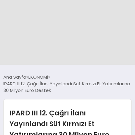
GÜNCEL
Ana Sayfa
EKONOMİ
IPARD III 12. Çağrı İlanı Yayınlandı Süt Kırmızı Et Yatırımlarına
30 Milyon Euro Destek
SPOR
DÜNYA
IPARD III 12. Çağrı İlanı
Yayınlandı Süt Kırmızı Et
SİYASET
Yatırımlarına 30 Milyon Euro