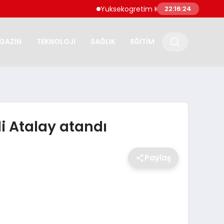
Yuksekogretim Kurumu Dijital Donusum Kap
22:16:25
GAZİN
TEKNOLOJİ
SAĞLIK
EĞİTİM
i Atalay atandı
Paylaş