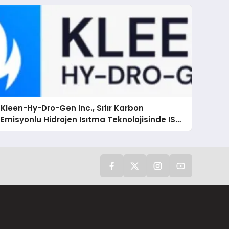
Kleen-Hy-Dro-Gen Inc., Sıfır Karbon
Emisyonlu Hidrojen Isıtma Teknolojisinde ISO
ve TSSA Düzenleyici Onaylarını Aldı