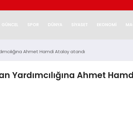
GÜNCEL
SPOR
DÜNYA
SİYASET
EKONOMİ
MA
rdımcılığına Ahmet Hamdi Atalay atandı
kan Yardımcılığına Ahmet Hamd