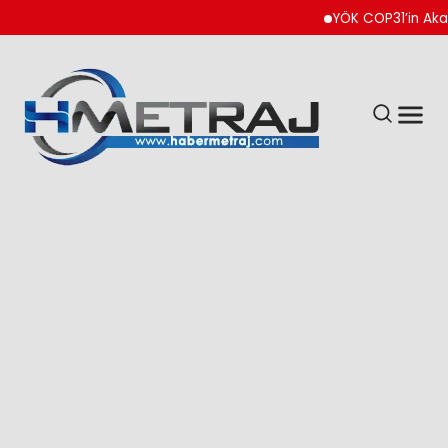
YÖK COP31’in Akademik