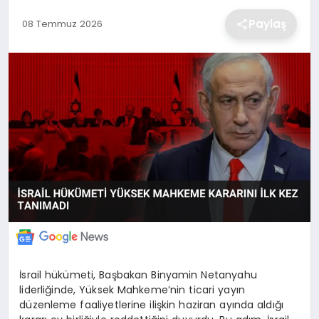
EKONOMİ
Paylaş
08 Temmuz 2026
MAGAZİN
TEKNOLOJİ
SAĞLIK
EĞİTİM
İsrail hükümeti, Başbakan Binyamin Netanyahu
liderliğinde, Yüksek Mahkeme’nin ticari yayın
düzenleme faaliyetlerine ilişkin haziran ayında aldığı