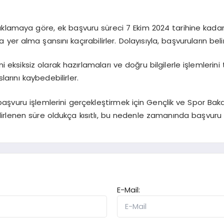
çıklamaya göre, ek başvuru süreci 7 Ekim 2024 tarihine kad
er alma şansını kaçırabilirler. Dolayısıyla, başvuruların bel
i eksiksiz olarak hazırlamaları ve doğru bilgilerle işlemlerin
larını kaybedebilirler.
aşvuru işlemlerini gerçekleştirmek için Gençlik ve Spor Bakanl
belirlenen süre oldukça kısıtlı, bu nedenle zamanında başvur
E-Mail: