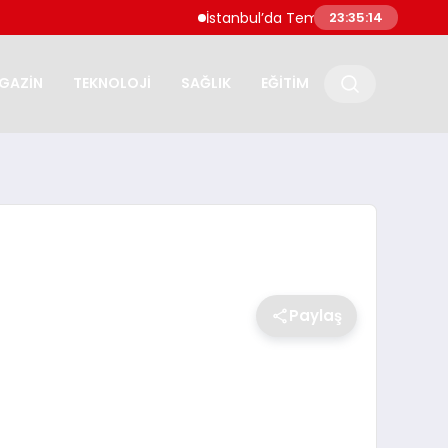
İstanbul’da Temmuz Ayı En Çok Artan ve Az
23:35:15
GAZİN
TEKNOLOJİ
SAĞLIK
EĞİTİM
Paylaş