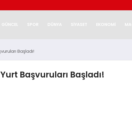
GÜNCEL
SPOR
DÜNYA
SİYASET
EKONOMİ
MA
vuruları Başladı!
Yurt Başvuruları Başladı!