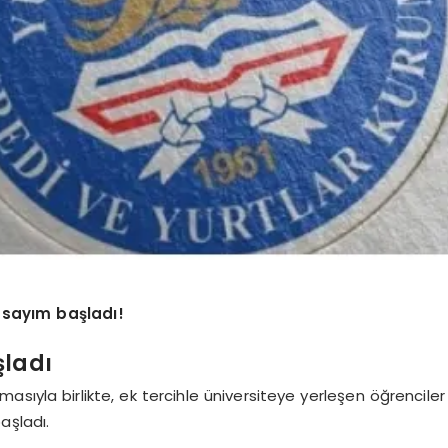
 sayım başladı!
şladı
nmasıyla birlikte, ek tercihle üniversiteye yerleşen öğrencile
başladı.