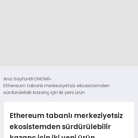
GÜNCEL
Ana Sayfa
EKONOMİ
Ethereum tabanlı merkeziyetsiz ekosistemden
sürdürülebilir kazanç için iki yeni ürün
SPOR
DÜNYA
Ethereum tabanlı merkeziyetsiz
ekosistemden sürdürülebilir
SİYASET
kazanç için iki yeni ürün