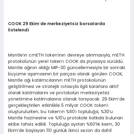
COOK 29 Ekim
’
de merkeziyetsiz borsalarda
listelendi
Mantle’ın cmETH token’ının devreye alınmasıyla, mETH
protokolünün yerel token’ı COOK da piyasaya sürüldü.
Mantle ağının aldığı MIP-30 güncellemesiyle bir sonraki
büyüme aşamasının bir parçası olarak görülen COOK,
Mantle ağı katılımcılarının mETH protokolünün
geliştirilmesi ve stratejik rotasıyla ilgili kararlara aktif
olarak katılmalarını ve protokolün merkeziyetsiz
yönetimine katılmalarına olanak tanıyacak. 29 Ekim’de
gerçekleştirilen etkinlikle 5 milyar COOK token’ı
oluşturulurken, bu token’ın %60’ı topluluğa, %30’u
Mantle hazinesine ve %10’u protokole katkıda bulunan
ekibe tahsis edildi. Topluluğa ayrılan %60’lık kısım, 30
Ekim’de başlayan 110 günlük ikinci sezon da dahil