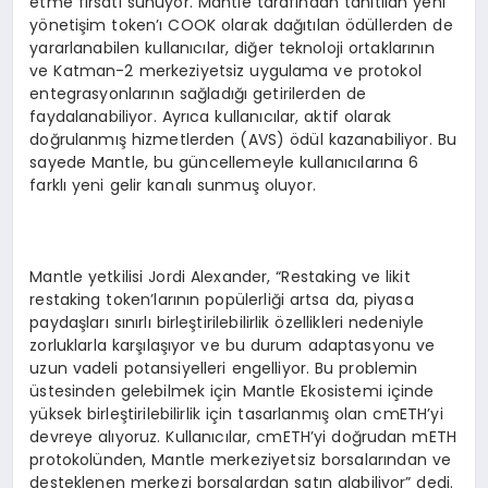
etme fırsatı sunuyor. Mantle tarafından tanıtılan yeni
yönetişim token’ı COOK olarak dağıtılan ödüllerden de
yararlanabilen kullanıcılar, diğer teknoloji ortaklarının
ve Katman-2 merkeziyetsiz uygulama ve protokol
entegrasyonlarının sağladığı getirilerden de
faydalanabiliyor. Ayrıca kullanıcılar, aktif olarak
doğrulanmış hizmetlerden (AVS) ödül kazanabiliyor. Bu
sayede Mantle, bu güncellemeyle kullanıcılarına 6
farklı yeni gelir kanalı sunmuş oluyor.
Mantle yetkilisi Jordi Alexander, “Restaking ve likit
restaking token’larının popülerliği artsa da, piyasa
paydaşları sınırlı birleştirilebilirlik özellikleri nedeniyle
zorluklarla karşılaşıyor ve bu durum adaptasyonu ve
uzun vadeli potansiyelleri engelliyor. Bu problemin
üstesinden gelebilmek için Mantle Ekosistemi içinde
yüksek birleştirilebilirlik için tasarlanmış olan cmETH’yi
devreye alıyoruz. Kullanıcılar, cmETH’yi doğrudan mETH
protokolünden, Mantle merkeziyetsiz borsalarından ve
desteklenen merkezi borsalardan satın alabiliyor” dedi.