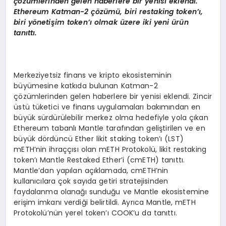
çözümlerinden gelen haberlere bir yenisi eklendi.
Ethereum Katman-2
çözümü, biri
restaking token
’ı,
biri
y
ö
netiş
im token
’ı olmak üzere iki yeni ürün
tanıttı.
Merkeziyetsiz finans ve kripto ekosisteminin
büyümesine katkıda bulunan Katman-2
çözümlerinden gelen haberlere bir yenisi eklendi. Zincir
üstü tüketici ve finans uygulamaları bakımından en
büyük sürdürülebilir merkez olma hedefiyle yola çıkan
Ethereum tabanlı Mantle tarafından geliştirilen ve en
büyük dördüncü Ether likit staking token’ı (LST)
mETH’nin ihraççısı olan mETH Protokolü, likit restaking
token’ı Mantle Restaked Ether’i (cmETH) tanıttı.
Mantle’dan yapılan açıklamada, cmETH’nin
kullanıcılara çok sayıda getiri stratejisinden
faydalanma olanağı sunduğu ve Mantle ekosistemine
erişim imkanı verdiği belirtildi. Ayrıca Mantle, mETH
Protokolü’nün yerel token’ı COOK’u da tanıttı.