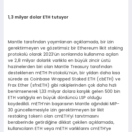
1,3 milyar dolar ETH tutuyor
Mantle tarafından yayımlanan açıklamada, bir izin
gerektirmeyen ve gözetimsiz bir Ethereum likit staking
protokolü olarak 2023’ün sonlarında kullanıma açılan
ve 2,8 milyar dolarlık varlıkla en büyük zincir üstü
hazinelerden biri olan Mantle Treasury tarafından
desteklenen mETH Protokolü’nün, bir yıldan daha kısa
sürede as Coinbase Wrapped Staked ETH (cbETH) ve
Frax Ether (sfrxETH) gibi rakiplerinden çok daha hızlı
benimsenerek 1,33 milyar dolara karşılık gelen 500 bin
ETH varlığıyla en büyük dördüncü LSP olduğu
kaydedildi. mETH’nin başarısının Mantle ağındaki MIP-
30 güncellemesiyle izin gerektirmeyen bir likit
restaking token’ı olan cmETH’yi tanıtmasını
beraberinde getirdiğine dikkat çekilen açıklamada,
kullanıcıların ETH veya mETH varlıklarını cmETH’ye