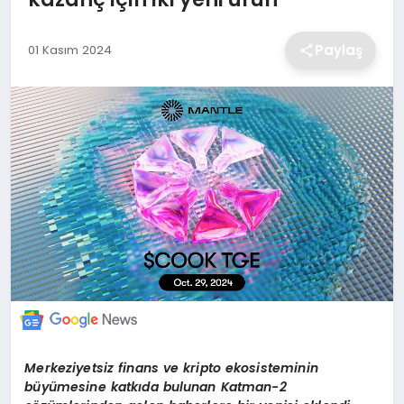
EKONOMİ
Paylaş
01 Kasım 2024
MAGAZİN
TEKNOLOJİ
SAĞLIK
EĞİTİM
Merkeziyetsiz finans ve kripto ekosisteminin
büyümesine katkıda bulunan Katman-2