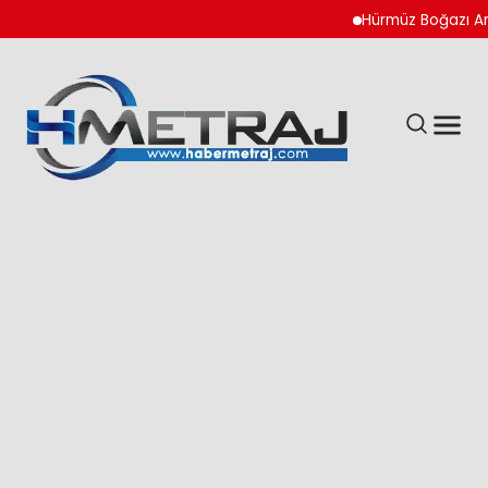
Hürmüz Boğazı Anlaşm