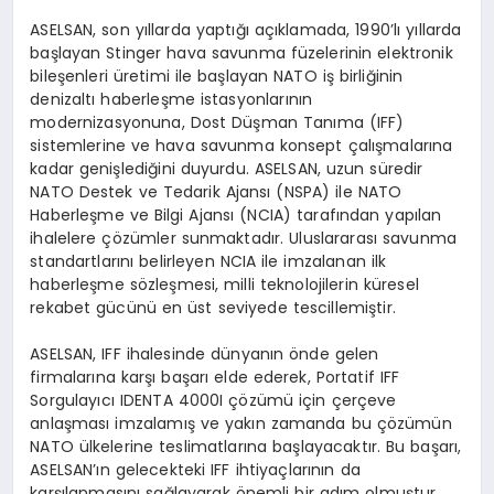
ASELSAN, son yıllarda yaptığı açıklamada, 1990’lı yıllarda
başlayan Stinger hava savunma füzelerinin elektronik
bileşenleri üretimi ile başlayan NATO iş birliğinin
denizaltı haberleşme istasyonlarının
modernizasyonuna, Dost Düşman Tanıma (IFF)
sistemlerine ve hava savunma konsept çalışmalarına
kadar genişlediğini duyurdu. ASELSAN, uzun süredir
NATO Destek ve Tedarik Ajansı (NSPA) ile NATO
Haberleşme ve Bilgi Ajansı (NCIA) tarafından yapılan
ihalelere çözümler sunmaktadır. Uluslararası savunma
standartlarını belirleyen NCIA ile imzalanan ilk
haberleşme sözleşmesi, milli teknolojilerin küresel
rekabet gücünü en üst seviyede tescillemiştir.
ASELSAN, IFF ihalesinde dünyanın önde gelen
firmalarına karşı başarı elde ederek, Portatif IFF
Sorgulayıcı IDENTA 4000I çözümü için çerçeve
anlaşması imzalamış ve yakın zamanda bu çözümün
NATO ülkelerine teslimatlarına başlayacaktır. Bu başarı,
ASELSAN’ın gelecekteki IFF ihtiyaçlarının da
karşılanmasını sağlayarak önemli bir adım olmuştur.