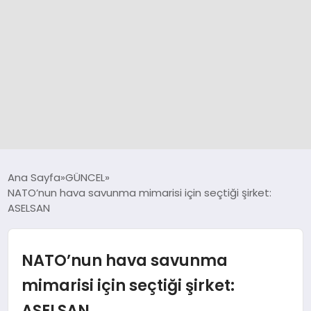
GÜNCEL
Ana Sayfa
GÜNCEL
NATO’nun hava savunma mimarisi için seçtiği şirket:
ASELSAN
SPOR
DÜNYA
NATO’nun hava savunma
mimarisi için seçtiği şirket:
SİYASET
ASELSAN