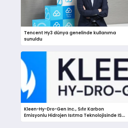
Tencent Hy3 dünya genelinde kullanıma
sunuldu
Kleen-Hy-Dro-Gen Inc., Sıfır Karbon
Emisyonlu Hidrojen Isıtma Teknolojisinde ISO
ve TSSA Düzenleyici Onaylarını Aldı