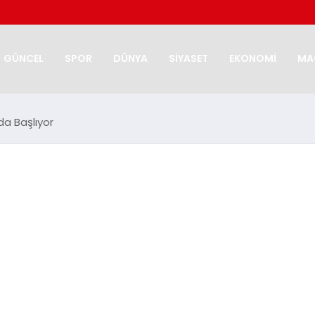
GÜNCEL
SPOR
DÜNYA
SİYASET
EKONOMİ
MA
da Başlıyor