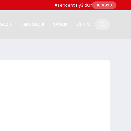
Tencent Hy3 dünya genelinde kullanıma su
18:49:11
GAZİN
TEKNOLOJİ
SAĞLIK
EĞİTİM