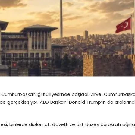
i Cumhurbaşkanlığı Külliyesi’nde başladı. Zirve, Cumhurbaşk
e gerçekleşiyor. ABD Başkanı Donald Trump’ın da aralarında 
yesi, binlerce diplomat, davetli ve üst düzey bürokratı ağırl