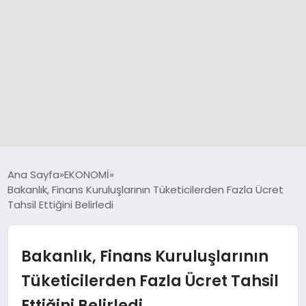
GÜNCEL
Ana Sayfa
EKONOMİ
Bakanlık, Finans Kuruluşlarının Tüketicilerden Fazla Ücret
Tahsil Ettiğini Belirledi
SPOR
DÜNYA
Bakanlık, Finans Kuruluşlarının
Tüketicilerden Fazla Ücret Tahsil
SİYASET
Ettiğini Belirledi