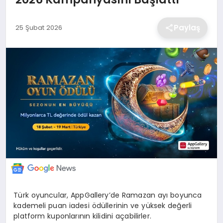
EKONOMİ
Paylaş
25 Şubat 2026
MAGAZİN
TEKNOLOJİ
SAĞLIK
EĞİTİM
Türk oyuncular, AppGallery’de Ramazan ayı boyunca
kademeli puan iadesi ödüllerinin ve yüksek değerli
platform kuponlarının kilidini açabilirler.