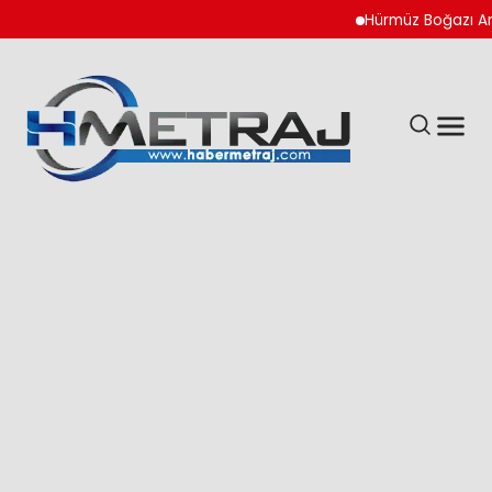
Hürmüz Boğazı Anlaşma