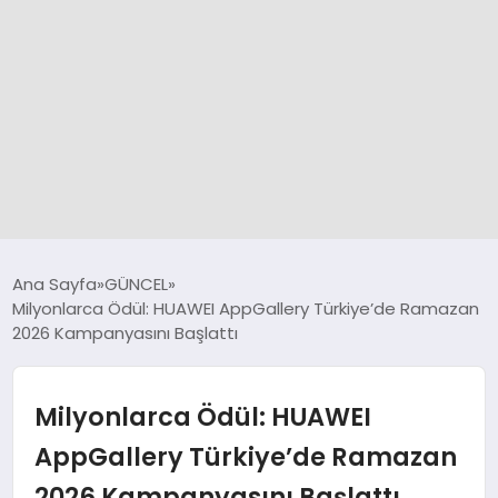
GÜNCEL
Ana Sayfa
GÜNCEL
Milyonlarca Ödül: HUAWEI AppGallery Türkiye’de Ramazan
2026 Kampanyasını Başlattı
SPOR
DÜNYA
Milyonlarca Ödül: HUAWEI
AppGallery Türkiye’de Ramazan
SİYASET
2026 Kampanyasını Başlattı