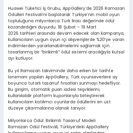
Huawei Tüketici İş Grubu, AppGallery’de
2026 Ramazan
Ödülleri Festivali’ni
başlatarak Türkiye’nin mobil oyun
topluluğuna milyonlarca Türk lirası değerinde ödül
kazandırdığını duyurdu.
18 Şubat – 19 Mart
2026
tarihleri arasında devam edecek olan kampanya,
kullanıcıların uygun oyun içi alışverişlerde %20’ye varan
indirimlerden yararlanabilmelerini sağlamak için
tasarlanmış bir “birikimli” ödül sistemi aracılığıyla kutsal
ayı kutluyor.
Bu yıl Ramazan takviminde daha erken bir tarihte
lansmanı yapılan AppGallery, Türk oyunseverlere ay
boyunca tutarlı tasarruf fırsatları sunmayı hedefliyor.
Bu girişim, otomatik puan iadesi teşviklerini,
kullanılabilir platform kuponlarıyla birleştirerek
kullanıcıların katılımcı oyunlarda ödüllerini en üst
düzeye çıkarmalarına olanak tanıyor.
Milyonlarca Ödül: Birikimli Tasarruf Modeli
Ramazan Ödül Festivali, Türkiye’deki AppGallery
kullanıcılarına uygun oyun içi satın alımlardan