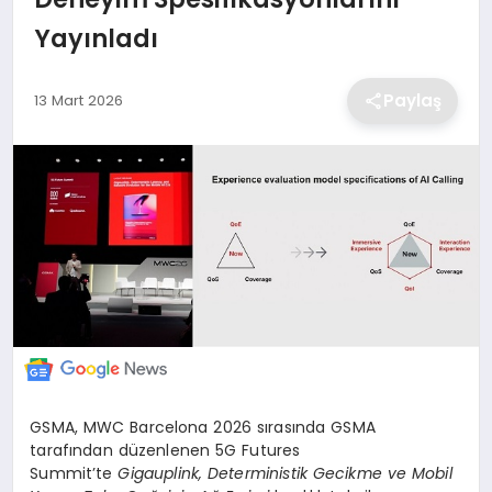
Yayınladı
EKONOMİ
Paylaş
13 Mart 2026
MAGAZİN
TEKNOLOJİ
SAĞLIK
EĞİTİM
GSMA, MWC Barcelona 2026 sırasında GSMA
tarafından düzenlenen 5G Futures
Summit’te
Gigauplink, Deterministik Gecikme ve Mobil