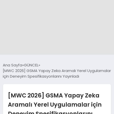
GÜNCEL
Ana Sayfa
GÜNCEL
[MWC 2026] GSMA Yapay Zeka Aramalı Yerel Uygulamalar
için Deneyim Spesifikasyonlarını Yayınladı
SPOR
DÜNYA
[MWC 2026] GSMA Yapay Zeka
Aramalı Yerel Uygulamalar için
SİYASET
Deneyim Spesifikasyonlarını