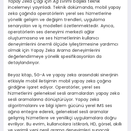
Yapay Zeka Çağı için Ağ Evrimi
başlıklı teknik
incelemeyi yayınladı. Teknik dokümanda, mobil yapay
zeka çağında operatörlerin yerel ses hizmetlerine
yönelik gelişim ve değişim trendleri, uygulama
senaryoları ve iş modelleri özetlenmektedir. Ayrıca,
operatörlerin ses deneyimi merkezli ağlar
oluşturmasına ve ses hizmetlerinin kullanıcı
deneyimlerini önemli ölçüde iyileştirmesine yardımcı
olmak için Yapay Zeka Arama deneyimlerini
değerlendirmeye yönelik spesifikasyonları da
detaylandırıyor.
Beyaz kitap, 5G-A ve yapay zeka arasındaki sinerjinin
etkisiyle mobil iletişimin mobil yapay zeka çağına
girdiğine işaret ediyor. Operatörler, yerel ses
hizmetlerini geleneksel sesli aramalardan yapay zeka
sesli aramalarına dönüştürüyor. Yapay zeka
algoritmalarını ve bilgi işlem gücünü yerel IMS ses
ağına entegre ederek, geleneksel sesli aramalar
gelişmiş hizmetlere ve yenilikçi uygulamalara doğru
evriliyor. Bu evrim, kullanıcılara istikrarlı, HD, görsel, akıllı
ve verimli yeni nesil arama deneyimleri sunacak.