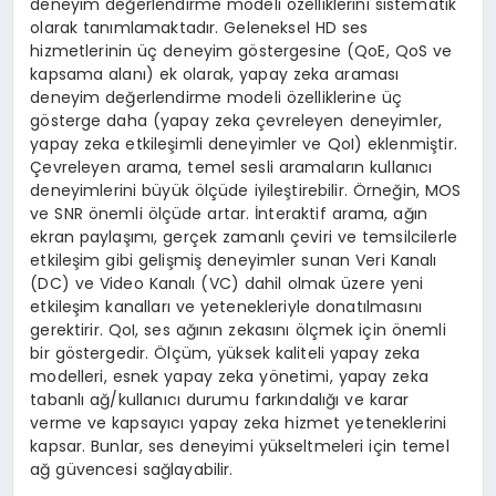
deneyim değerlendirme modeli özelliklerini sistematik
olarak tanımlamaktadır. Geleneksel HD ses
hizmetlerinin üç deneyim göstergesine (QoE, QoS ve
kapsama alanı) ek olarak, yapay zeka araması
deneyim değerlendirme modeli özelliklerine üç
gösterge daha (yapay zeka çevreleyen deneyimler,
yapay zeka etkileşimli deneyimler ve QoI) eklenmiştir.
Çevreleyen arama, temel sesli aramaların kullanıcı
deneyimlerini büyük ölçüde iyileştirebilir. Örneğin, MOS
ve SNR önemli ölçüde artar. İnteraktif arama, ağın
ekran paylaşımı, gerçek zamanlı çeviri ve temsilcilerle
etkileşim gibi gelişmiş deneyimler sunan Veri Kanalı
(DC) ve Video Kanalı (VC) dahil olmak üzere yeni
etkileşim kanalları ve yetenekleriyle donatılmasını
gerektirir. QoI, ses ağının zekasını ölçmek için önemli
bir göstergedir. Ölçüm, yüksek kaliteli yapay zeka
modelleri, esnek yapay zeka yönetimi, yapay zeka
tabanlı ağ/kullanıcı durumu farkındalığı ve karar
verme ve kapsayıcı yapay zeka hizmet yeteneklerini
kapsar. Bunlar, ses deneyimi yükseltmeleri için temel
ağ güvencesi sağlayabilir.