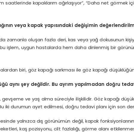
 saatlerinde kapaklarım ağırlaşıyor”, “Daha net görmek için 
alığının veya kapak yapısındaki değişimin değerlendirilme
ında zamanla oluşan fazla deri, kas veya yağ dokusunun kiş
olan bu işlem, uygun hastalarda hem daha dinlenmiş bir görü
lardan biri, göz kapağı sarkması ile göz kapağı düşüklüğün
üğü aynı şey değildir. Bu ayrım yapılmadan doğru teda
, gevşeme ve yaş alma süreciyle ilişkilidir. Göz kapağı dü
 Bu iki durumun ayırt edilmesi, doğru tedavi planı için son de
esinde yalnızca dış görünümün değil, kapak fonksiyonlarının 
etleri, kaş pozisyonu, cilt fazlalığı, görme alanı etkilenmesi