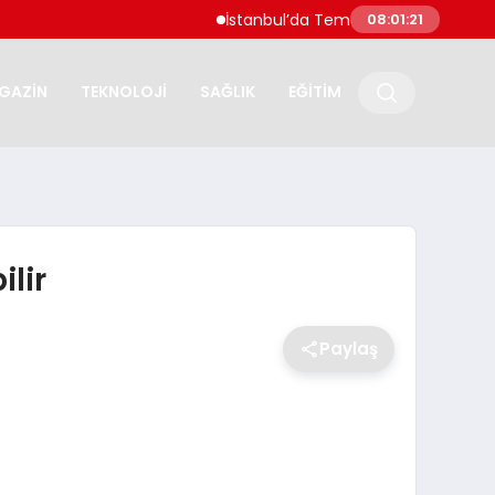
İstanbul’da Temmuz Ayı En Çok Artan ve Azal
08:01:22
GAZİN
TEKNOLOJİ
SAĞLIK
EĞİTİM
ilir
Paylaş