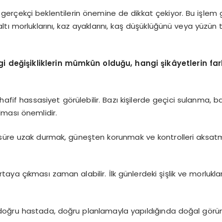
gerçekçi beklentilerin önemine de dikkat çekiyor. Bu işlem 
ltı morluklarını, kaz ayaklarını, kaş düşüklüğünü veya yüzün
eğişikliklerin mümkün olduğu, hangi şikâyetlerin farkl
 hafif hassasiyet görülebilir. Bazı kişilerde geçici sulanma, b
lması önemlidir.
 süre uzak durmak, güneşten korunmak ve kontrolleri aksatm
ya çıkması zaman alabilir. İlk günlerdeki şişlik ve morluklar
 doğru hastada, doğru planlamayla yapıldığında doğal görün