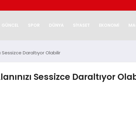
GÜNCEL
SPOR
DÜNYA
SİYASET
EKONOMİ
MA
 Sessizce Daraltıyor Olabilir
anınızı Sessizce Daraltıyor Olab