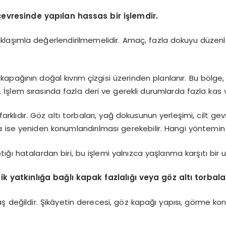
vresinde yapılan hassas bir işlemdir.
 yaklaşımla değerlendirilmemelidir. Amaç, fazla dokuyu düz
apağının doğal kıvrım çizgisi üzerinden planlanır. Bu bölge, k
İşlem sırasında fazla deri ve gerekli durumlarda fazla kas
lıdır. Göz altı torbaları, yağ dokusunun yerleşimi, cilt gevş
 ise yeniden konumlandırılması gerekebilir. Hangi yöntemin
tığı hatalardan biri, bu işlemi yalnızca yaşlanma karşıtı bir
 yatkınlığa bağlı kapak fazlalığı veya göz altı torbala
 yaş değildir. Şikâyetin derecesi, göz kapağı yapısı, görme 