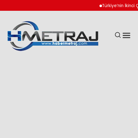
Türkiye’nin İkinci Çeyr