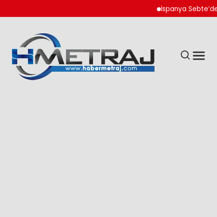
İspanya Sebte’de Göçm