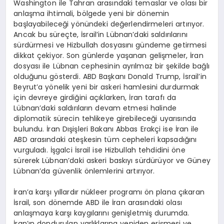
Washington ile Tahran arasındaki temaslar ve olası bir
anlaşma ihtimali, bölgede yeni bir dönemin
başlayabileceği yönündeki değerlendirmeleri artırıyor.
Ancak bu süreçte, İsrail’in Lübnan’daki saldırılarını
sürdürmesi ve Hizbullah dosyasını gündeme getirmesi
dikkat çekiyor. Son günlerde yaşanan gelişmeler, İran
dosyası ile Lübnan cephesinin ayrılmaz bir şekilde bağlı
olduğunu gösterdi. ABD Başkanı Donald Trump, İsrail’in
Beyrut’a yönelik yeni bir askeri hamlesini durdurmak
için devreye girdiğini açıklarken, İran tarafı da
Lübnan’daki saldırıların devam etmesi halinde
diplomatik sürecin tehlikeye girebileceği uyarısında
bulundu. İran Dışişleri Bakanı Abbas Erakçi ise İran ile
ABD arasındaki ateşkesin tüm cepheleri kapsadığını
vurguladı. İşgalci İsrail ise Hizbullah tehdidini öne
sürerek Lübnan’daki askeri baskıyı sürdürüyor ve Güney
Lübnan’da güvenlik önlemlerini artırıyor.
İran’a karşı yıllardır nükleer programı ön plana çıkaran
İsrail, son dönemde ABD ile İran arasındaki olası
anlaşmaya karşı kaygılarını genişletmiş durumda.
İran’ın dondurulan varlıklarına yeniden erişmesi ve